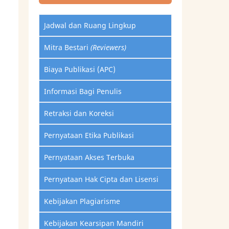
Jadwal dan Ruang Lingkup
Mitra Bestari
(Reviewers)
Biaya Publikasi (APC)
Informasi Bagi Penulis
Retraksi dan Koreksi
Pernyataan Etika Publikasi
Pernyataan Akses Terbuka
Pernyataan Hak Cipta dan Lisensi
Kebijakan Plagiarisme
Kebijakan Kearsipan Mandiri