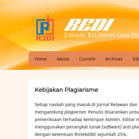
Home
About
Current
Archives
Ed
Kebijakan Plagiarisme
Setiap naskah yang masuk di Jurnal Relawan dan
mengandung
plagiarism
. Penulis disarankan un
pemeriksaan terhadap kemiripan konten. Editor m
menggunakan perangkat lunak (
software
) anti pl
dengan ketentuan Ristekdikti sejumlah 25%.