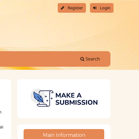
Register
Login
Search
n
ai
Main Information