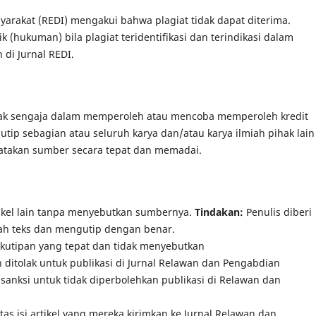
yarakat (REDI) mengakui bahwa plagiat tidak dapat diterima.
k (hukuman) bila plagiat teridentifikasi dan terindikasi dalam
 di Jurnal REDI.
idak sengaja dalam memperoleh atau mencoba memperoleh kredit
utip sebagian atau seluruh karya dan/atau karya ilmiah pihak lain
yatakan sumber secara tepat dan memadai.
tikel lain tanpa menyebutkan sumbernya.
Tindakan:
Penulis diberi
h teks dan mengutip dengan benar.
a kutipan yang tepat dan tidak menyebutkan
n ditolak untuk publikasi di Jurnal Relawan dan Pengabdian
 sanksi untuk tidak diperbolehkan publikasi di Relawan dan
as isi artikel yang mereka kirimkan ke Jurnal Relawan dan