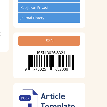
Kebijakan Privasi
Journal History
)
ISSN