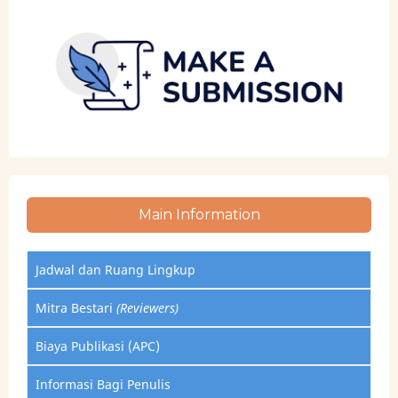
Main Information
Jadwal dan Ruang Lingkup
Mitra Bestari
(Reviewers)
Biaya Publikasi (APC)
Informasi Bagi Penulis