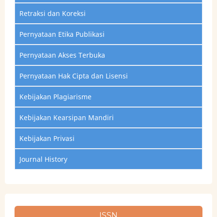
Retraksi dan Koreksi
Pernyataan Etika Publikasi
Pernyataan Akses Terbuka
Pernyataan Hak Cipta dan Lisensi
Kebijakan Plagiarisme
Kebijakan Kearsipan Mandiri
Kebijakan Privasi
Journal History
ISSN