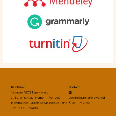
Publisher:
Contact:
Yayasan REDI Tiga Monas
Jl. Balai Rakyat I Nomor 11, Pondok
admin@jurnalrelawan.id
Bambu, Kec. Duren Sawit, Kota Jakarta
0811-1742-858
Timur, DKI Jakarta