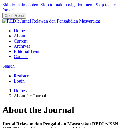
Skip to main content
Skip to main navigation menu
Skip to site
footer
Open Menu
Home
About
Current
Archives
Editorial Team
Contact
Search
Register
Login
Home
/
About the Journal
About the Journal
Jurnal Relawan dan Pengabdian Masyarakat REDI
e-ISSN: