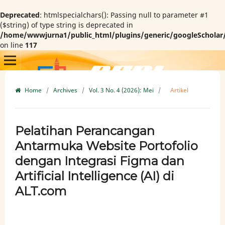
Deprecated
: htmlspecialchars(): Passing null to parameter #1
($string) of type string is deprecated in
/home/wwwjurna1/public_html/plugins/generic/googleScholar
on line
117
Home
/
Archives
/
Vol. 3 No. 4 (2026): Mei
/
Artikel
Pelatihan Perancangan
Antarmuka Website Portofolio
dengan Integrasi Figma dan
Artificial Intelligence (AI) di
ALT.com