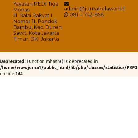
Yayasan REDI Tiga
admin@jurnalrelawan.id
Monas
0811-1742-858
Jl. Balai Rakyat I
Nomor 11, Pondok
Bambu, Kec. Duren
Sawit, Kota Jakarta
Timur, DKI Jakarta
Deprecated
: Function mhash() is deprecated in
/home/wwwjurna1/public_html/lib/pkp/classes/statistics/PKPSt
on line
144