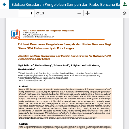
Edukasi Kesadaran Pengelolaan Sampah dan Risiko Bencana Bagi Siswa SMA Muhammadiyah Kota Langsa