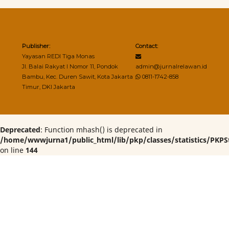
Publisher:
Contact:
Yayasan REDI Tiga Monas
Jl. Balai Rakyat I Nomor 11, Pondok
admin@jurnalrelawan.id
Bambu, Kec. Duren Sawit, Kota Jakarta
0811-1742-858
Timur, DKI Jakarta
Deprecated
: Function mhash() is deprecated in
/home/wwwjurna1/public_html/lib/pkp/classes/statistics/PKPSt
on line
144